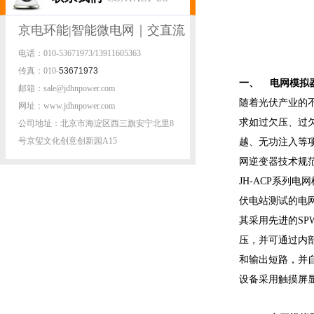
京电环能|智能微电网｜交直流
电话：010-53671973/13911605363
微电网|源网荷动模实验平台
传真：010-
53671973
一、 电网模拟
邮箱：sale@jdhnpower.com
随着光伏产业的
网址：www.jdhnpower.com
求如过欠压、过
公司地址：北京市海淀区西三旗安宁北里8
号京玺文化创意创新园A15
越、无功注入等
网逆变器技术规
JH-ACP系
伏电站测试的电
其采用先进的SP
压，并可通过内
和输出短路，并
设备采用触摸屏