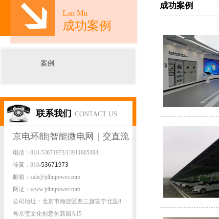
成功案例
Lan Mu
成功案例
案例
联系我们
CONTACT US
京电环能|智能微电网｜交直流
电话：010-53671973/13911605363
微电网|源网荷动模实验平台
传真：010-
53671973
邮箱：sale@jdhnpower.com
网址：www.jdhnpower.com
公司地址：北京市海淀区西三旗安宁北里8
号京玺文化创意创新园A15