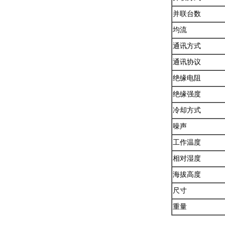
并联台数
均流
通讯方式
通讯协议
绝缘电阻
绝缘强度
冷却方式
噪声
工作温度
相对湿度
海拔高度
尺寸
重量