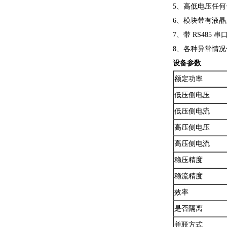
5、高低电压任
6、模块带有液
7、带 RS48
8、各种异常情
设备参数
额定功率
低压侧电压
低压侧电流
高压侧电压
高压侧电流
稳压精度
稳流精度
效率
是否隔离
并联方式