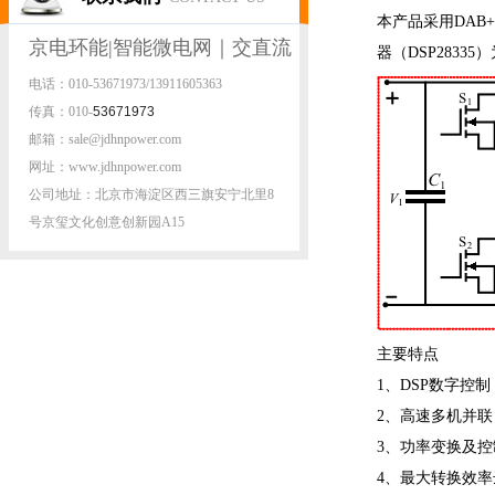
本产品采用DAB
京电环能|智能微电网｜交直流
器（DSP283
电话：010-53671973/13911605363
微电网|源网荷动模实验平台
传真：010-
53671973
邮箱：sale@jdhnpower.com
网址：www.jdhnpower.com
公司地址：北京市海淀区西三旗安宁北里8
号京玺文化创意创新园A15
主要特点
1、DSP数字控
2、高速多机并
3、功率变换及
4、最大转换效率