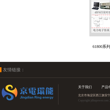
61800系
友情链接：
关于我们
产品
北京市海淀区西三旗安宁北里8
Copyright jdhnpo