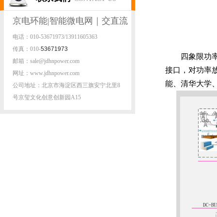
京电环能|智能微电网｜交直流
电话：010-53671973/13911605363
微电网|源网荷动模实验平台
传真：010-
53671973
四象限功率放
邮箱：sale@jdhnpower.com
接口，对功率放
网址：www.jdhnpower.com
能、清华大学、
公司地址：北京市海淀区西三旗安宁北里8
号京玺文化创意创新园A15