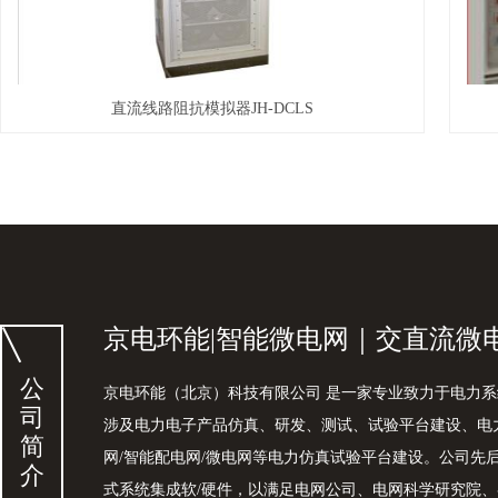
直流线路阻抗模拟器JH-DCLS
京电环能|智能微电网｜交直流微
公
京电环能（北京）科技有限公司 是一家专业致力于电力
台
司
涉及电力电子产品仿真、研发、测试、试验平台建设、电
简
网/智能配电网/微电网等电力仿真试验平台建设。公司先
介
式系统集成软/硬件，以满足电网公司、电网科学研究院