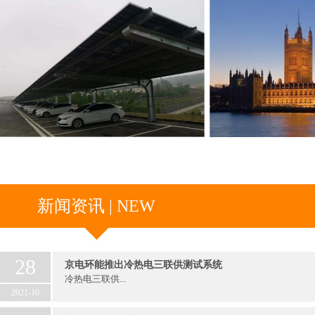
新闻资讯 | NEW
28
京电环能推出冷热电三联供测试系统
冷热电三联供...
2021-10